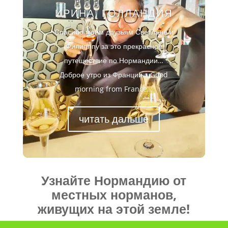
ИРИНА, ГОЛЛАНДИЯ
Спасибо моим друзьям Светлане и
Филипппу за это прекрасное
путешествие по Нормандии…
Доброе утро из Франции… Good
morning from France…
читать дальше
Узнайте Нормандию от
местных норманов,
живущих на этой земле!