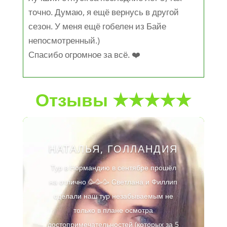
точно. Думаю, я ещё вернусь в другой
сезон. У меня ещё гобелен из Байе
непосмотренный.)
Спасибо огромное за всё. ❤️
Отзывы ★★★★★
НАТАЛЬЯ, ГОЛЛАНДИЯ
Тур в Нормандию в сентябре прошёл
на отлично 🥳🥳🥳 Светлана и Филлип
сделали наш тур незабываемым не
только в плане осмотра
достопримечательностей (которых за 5