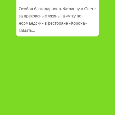
Особая благодарность Филиппу и Свете
за прекрасные ужины, а «утку по-
нормандски» в ресторане «Корона»
забыть...